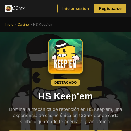
t33mx
Iniciar sesión
Registrarse
Inicio
>
Casino
>
HS Keep'em
DESTACADO
HS Keep'em
Domina la mecánica de retención en HS Keep'em, una
experiencia de casino única en t33mx donde cada
símbolo guardado te acerca al gran premio.