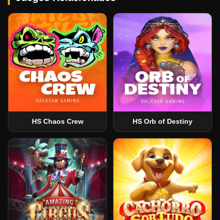
HS Chaos Crew
HS Orb of Destiny