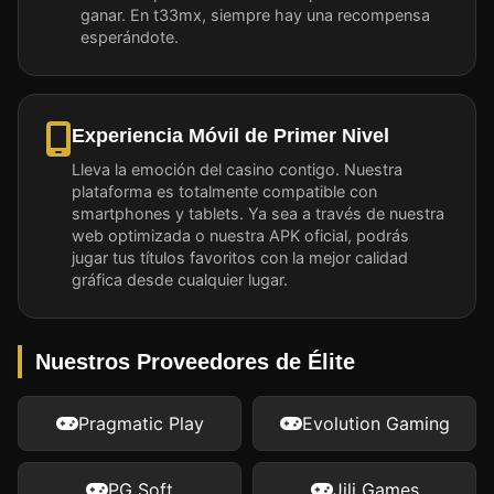
ganar. En t33mx, siempre hay una recompensa
esperándote.
Experiencia Móvil de Primer Nivel
Lleva la emoción del casino contigo. Nuestra
plataforma es totalmente compatible con
smartphones y tablets. Ya sea a través de nuestra
web optimizada o nuestra APK oficial, podrás
jugar tus títulos favoritos con la mejor calidad
gráfica desde cualquier lugar.
Nuestros Proveedores de Élite
Pragmatic Play
Evolution Gaming
PG Soft
Jili Games