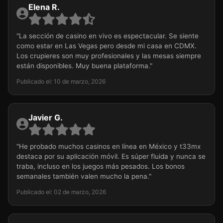
Elena R.
"La sección de casino en vivo es espectacular. Se siente
como estar en Las Vegas pero desde mi casa en CDMX.
Los crupieres son muy profesionales y las mesas siempre
están disponibles. Muy buena plataforma."
Publicado el: 10 de marzo, 2026
Javier G.
"He probado muchos casinos en línea en México y t33mx
destaca por su aplicación móvil. Es súper fluida y nunca se
traba, incluso en los juegos más pesados. Los bonos
semanales también valen mucho la pena."
Publicado el: 02 de marzo, 2026