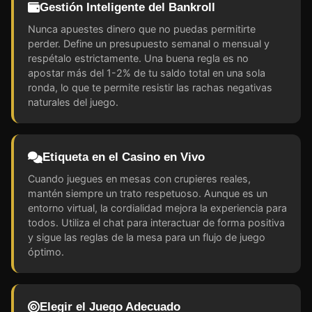
Gestión Inteligente del Bankroll
Nunca apuestes dinero que no puedas permitirte
perder. Define un presupuesto semanal o mensual y
respétalo estrictamente. Una buena regla es no
apostar más del 1-2% de tu saldo total en una sola
ronda, lo que te permite resistir las rachas negativas
naturales del juego.
Etiqueta en el Casino en Vivo
Cuando juegues en mesas con crupieres reales,
mantén siempre un trato respetuoso. Aunque es un
entorno virtual, la cordialidad mejora la experiencia para
todos. Utiliza el chat para interactuar de forma positiva
y sigue las reglas de la mesa para un flujo de juego
óptimo.
Elegir el Juego Adecuado