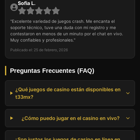
Sofia L.
"Excelente variedad de juegos crash. Me encanta el
soporte técnico, tuve una duda con mi registro y me
contestaron en menos de un minuto por el chat en vivo.
Muy confiables y profesionales."
Publicado el: 25 de febrero, 2026
Preguntas Frecuentes (FAQ)
¿Qué juegos de casino están disponibles en
t33mx?
¿Cómo puedo jugar en el casino en vivo?
¿Son justos los juegos de casino en línea en