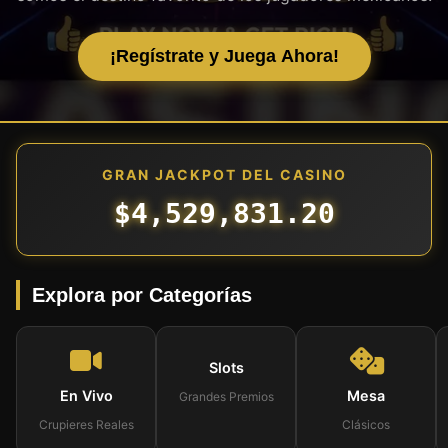
¡Regístrate y Juega Ahora!
GRAN JACKPOT DEL CASINO
$4,529,831.20
Explora por Categorías
Slots
En Vivo
Mesa
Grandes Premios
Crupieres Reales
Clásicos