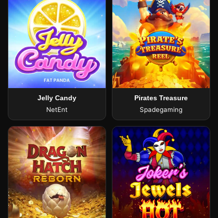
Jelly Candy
Pirates Treasure
NetEnt
Spadegaming