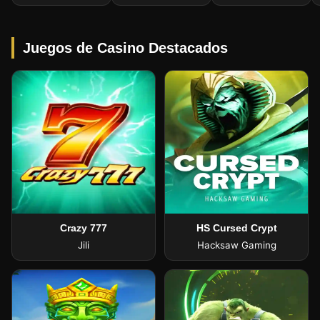
Juegos de Casino Destacados
Crazy 777
HS Cursed Crypt
Jili
Hacksaw Gaming