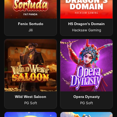
Fenix Sortudo
HS Dragon's Domain
Jili
Hacksaw Gaming
Wild West Saloon
Opera Dynasty
PG Soft
PG Soft