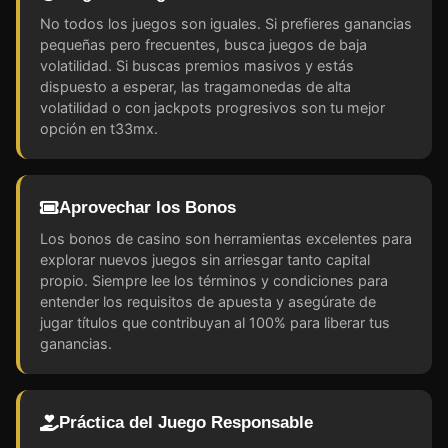
No todos los juegos son iguales. Si prefieres ganancias
pequeñas pero frecuentes, busca juegos de baja
volatilidad. Si buscas premios masivos y estás
dispuesto a esperar, las tragamonedas de alta
volatilidad o con jackpots progresivos son tu mejor
opción en t33mx.
Aprovechar los Bonos
Los bonos de casino son herramientas excelentes para
explorar nuevos juegos sin arriesgar tanto capital
propio. Siempre lee los términos y condiciones para
entender los requisitos de apuesta y asegúrate de
jugar títulos que contribuyan al 100% para liberar tus
ganancias.
Práctica del Juego Responsable