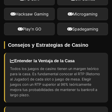
Hacksaw Gaming
Microgaming
Play'n GO
Spadegaming
Consejos y Estrategias de Casino
Entender la Ventaja de la Casa
Todos los juegos de casino tienen un margen teórico
para la casa. Es fundamental conocer el RTP (Retorno
al Jugador) de cada slot o juego de mesa. Elegir
juegos con un RTP superior al 96% teóricamente
mejora tus probabilidades de mantener tu bankroll a
largo plazo.